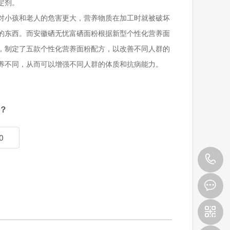
定剂。
对小孩和老人的危害更大，营养物质在加工时就被破坏
的东西。而安徽硒无忧富硒面粉根据新型个性化营养面
，制定了五款个性化营养面粉配方，以改善不同人群的
养不同，从而可以增强不同人群的体质和抗病能力。
？
0
4
0
9