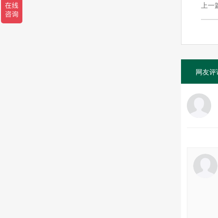
上一
网友评