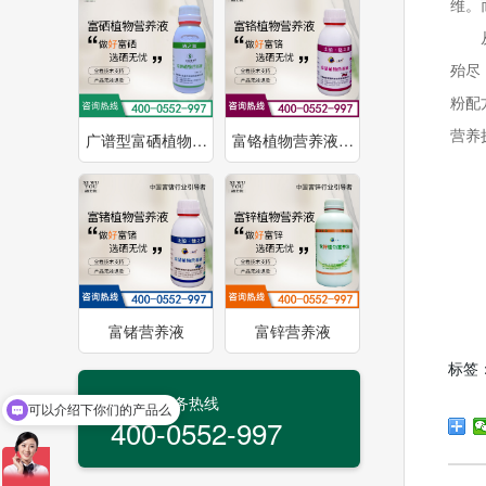
维。
殆尽
粉配
营养
广谱型富硒植物…
富铬植物营养液…
富锗营养液
富锌营养液
标签
24小时服务热线
可以介绍下你们的产品么
400-0552-997