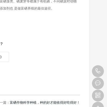
、富硒藻类、硒麦芽等都属于有机硒，不同硒源对动物
添加剂也 是做富硒养殖的最佳途径。
？
0
4
0
9
一篇：
富硒作物科学种植，种的好才能收得好吃得好！