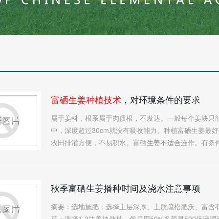
富硒生姜种植技术
，对环境条件的要求
属于姜科，根系属于肉质根，不发达。一般每个姜块只能生
中，深度超过30cm就没有吸收能力。种植富硒生姜最
农田排灌方便，不易积水。富硒生姜不适合连作。有条件的
秋季富硒生姜播种时间及浇水注意事项
摘要：选地施肥：选择土层深厚、土质疏松肥沃、富含
芽：选择1-2块姜块做种，然后用50%多菌灵500倍