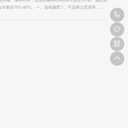
量在75%-80%。 一、选地施肥 1、可选择土层深厚、…
4
0
9