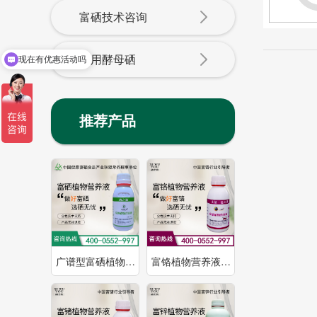
富硒技术咨询
饲用酵母硒
现在有优惠活动吗
推荐产品
广谱型富硒植物…
富铬植物营养液…