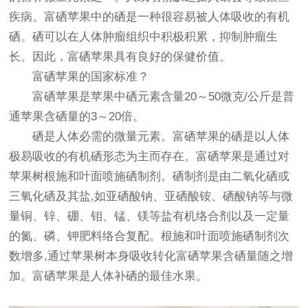
疾病。富硒苹果中的硒是一种很容易被人体吸收的有机
硒。硒可以在人体肿瘤组织中积极积累，抑制肿瘤生
长。因此，富硒苹果具有良好的保健价值。
富硒苹果的国家标准？
富硒苹果是苹果中硒元素含量20～50微克/公斤是普
通苹果含硒量的3～20倍。
硒是人体必需的微量元素。富硒苹果的硒是以人体
极易吸收的有机硒形态为主而存在。富硒苹果是通过对
苹果树根施和叶面喷施硒制剂。硒制剂是由二氧化硒或
三氧化硒及其盐,如亚硒酸钠、亚硒酸铵、硒酸钠等与微
量铜、锌、硼、钼、锰、镁等盐有机络合剂以及一定量
的氮、磷、钾肥料络合复配。根施和叶面喷施硒制剂次
数增多,通过苹果树本身吸收转化富硒苹果含硒量随之增
加。富硒苹果是人体补硒的最佳水果。