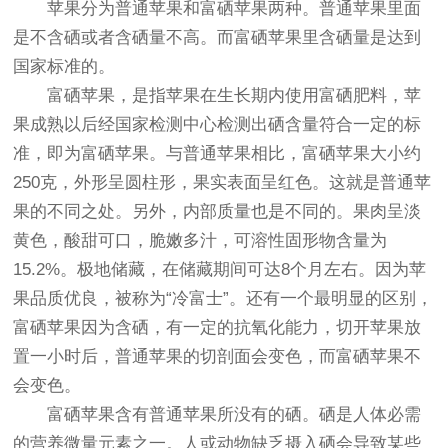
苹果分为普通苹果和富硒苹果两种。普通苹果里面
是不含硒或者含硒量不高。而富硒苹果里含硒量是达到
国家标准的。
富硒苹果，是指苹果在生长期内使用富硒肥料，苹
果成熟以后经国家检测中心检测出硒含量符合一定的标
准，即为富硒苹果。与普通苹果相比，富硒苹果大小约
250克，外形呈圆柱形，果实表面呈红色。这就是普通苹
果的不同之处。另外，内部质量也是不同的。果肉呈淡
黄色，酸甜可口，脆嫩多汁，可溶性固形物含量为
15.2%。极地储藏，在储藏期间可达8个月左右。因为苹
果品质优良，被称为“冷富士”。还有一个最明显的区别，
富硒苹果因为含硒，有一定的抗氧化能力，切开苹果放
置一小时后，普通苹果的切剖面会变色，而富硒苹果不
会变色。
富硒苹果含有普通苹果所没有的硒。硒是人体必需
的营养微量元素之一。人或动物缺乏摄入硒会导致某些