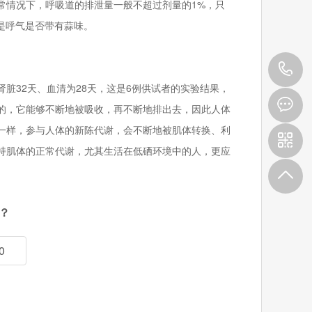
常情况下，呼吸道的排泄量一般不超过剂量的1%，只
是呼气是否带有蒜味。
4
肾脏32天、血清为28天，这是6例供试者的实验结果，
0
的，它能够不断地被吸收，再不断地排出去，因此人体
一样，参与人体的新陈代谢，会不断地被肌体转换、利
9
持肌体的正常代谢，尤其生活在低硒环境中的人，更应
？
0