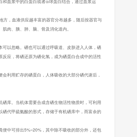
白和血浆中的白蛋白或者α球蛋白结合，通过血浆运
的地方，血液供应越丰富的器官分布越多，随后按器官与
、肌肉、胰、肺、脑、骨及消化道内。
本可以忽略。硒也可以通过呼吸道、皮肤进入人体，硒
原反应，将硒还原为硒化氢，成为硒蛋白合成中的活性
便会利用贮存的硒蛋白，人体吸收的大部分硒代谢后，
机硒库。当机体需要合成含硒生物活性物质时，可利用
以硒代甲硫氨酸的形式，存储于有机硒库中，而富余的
便中可排出5%~20%，其中除不吸收的部分外，还包