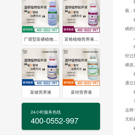
载，
硒的
广谱型富硒植物…
富铬植物营养液…
经过
硒源
通过
富锗营养液
富锌营养液
这两
24小时服务热线
400-0552-997
无机