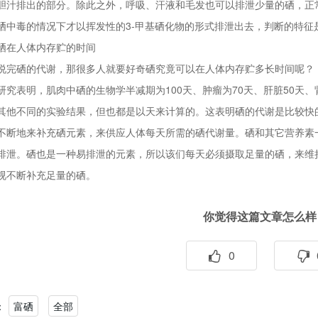
胆汁排出的部分。除此之外，呼吸、汗液和毛发也可以排泄少量的硒，正
硒中毒的情况下才以挥发性的3-甲基硒化物的形式排泄出去，判断的特征
硒在人体内存贮的时间
说完硒的代谢，那很多人就要好奇硒究竟可以在人体内存贮多长时间呢？
研究表明，肌肉中硒的生物学半减期为100天、肿瘤为70天、肝脏50天、
其他不同的实验结果，但也都是以天来计算的。这表明硒的代谢是比较快
不断地来补充硒元素，来供应人体每天所需的硒代谢量。硒和其它营养素
排泄。硒也是一种易排泄的元素，所以该们每天必须摄取足量的硒，来维
视不断补充足量的硒。
你觉得这篇文章怎么样
0
：
富硒
全部