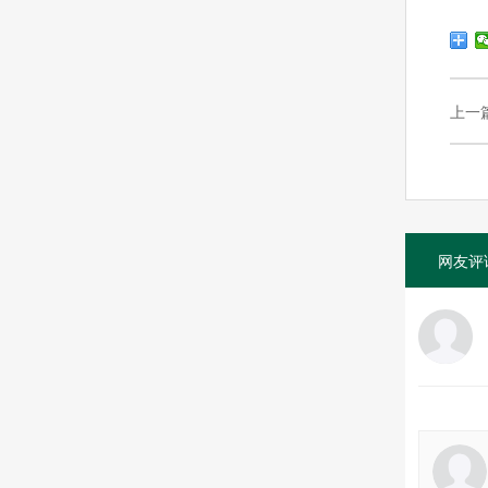
上一
网友评