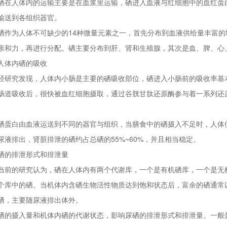
硒在人体内的运输主要是在血浆里运输，硒进入血液与红细胞中的血红蛋
输送到各组织器官。
硒作为人体不可缺少的14种微量元素之一，首先分布到血液供给量丰富
亲和力，再进行分配。硒主要分布到肝、肾和生殖腺，其次是血、脾、心
人体内硒的吸收
经研究发现，人体内小肠是主要的硒吸收部位，硒进入小肠前的吸收率基
肠道吸收后，很快被血红细胞摄取，通过谷胱甘肽还原酶参与着一系列还
。
硒蛋白由血液运送到不同的器官与组织，当膳食中的硒摄入不足时，人体
尿液排出，肾脏排泄的硒约占总硒的55%~60%，并且相当稳定。
硒的排泄形式和排泄量
当前的研究认为，硒在人体内有两个代谢库，一个是有机硒库，一个是无
个库中的硒。当机体内含硒生物活性物质达到饱和状态后，富余的硒通常
硒，主要随尿液排出体外。
硒的摄入量和机体内硒的代谢状态，影响尿硒的排泄形式和排泄量。一般粪