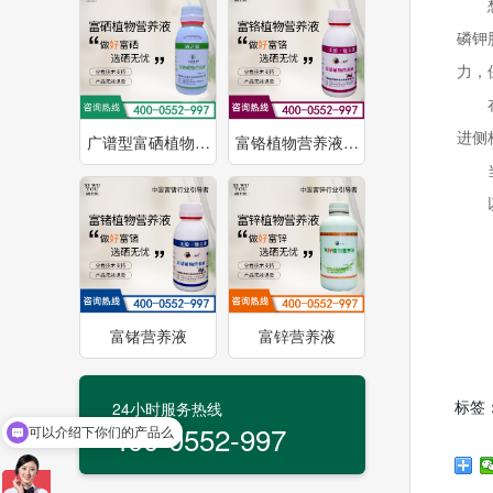
磷钾
力，
进侧
广谱型富硒植物…
富铬植物营养液…
富锗营养液
富锌营养液
可以介绍下你们的产品么
标签
24小时服务热线
400-0552-997
你们是怎么收费的呢