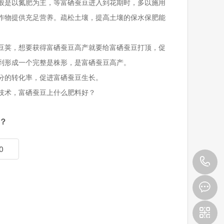
般是以氮肥为主，等富硒蚕豆进入到花期时，多以施用
作物提供充足营养。疏松土壤，提高土壤的保水保肥能
豆荚，想要获得富硒蚕豆高产就要给富硒蚕豆打顶，促
到形成一个完整是株形，是富硒蚕豆高产。
分的转化率，促进富硒蚕豆生长。
技术，富硒蚕豆上什么肥料好？
？
0
4
0
9