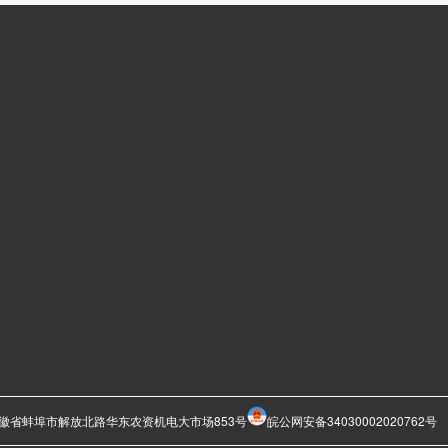
52-997
6@qq.com
址：安徽省蚌埠市解放北路华东农资机电大市场853号
皖公网安备34030002020762号