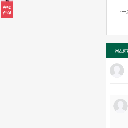
上一
网友评