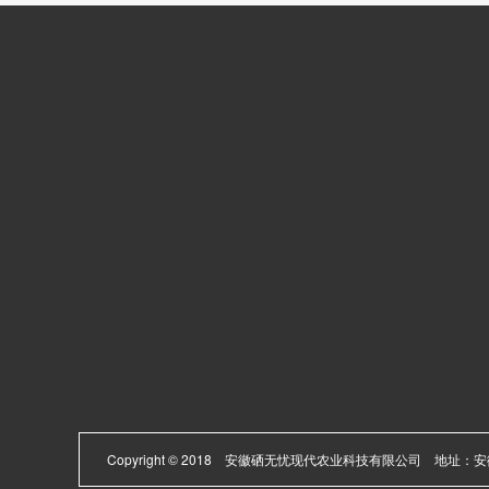
网站首页
产品中心
企业实力
富硒植物营养液…
400-05
产品中心
富铬植物营养液…
新闻动态
富锗植物营养液…
邮箱：8271331
富硒项目
富锌植物营养液…
批发代理
富硒技术咨询
在线留言
饲用酵母硒
联系我们
Copyright © 2018 安徽硒无忧现代农业科技有限公司 地
立即订购