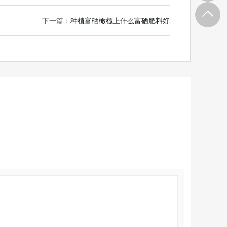
下一篇：
种植富硒橄榄上什么富硒肥料好