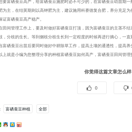
想要富硒蚕豆高产，给富硒蚕豆施肥时必不可少的，在富硒蚕豆幼苗期一
肥为主，在结荚期则以高钾肥为主，建议施用科赛德复合肥，养分充足为
保证富硒蚕豆高产稳产。
在田间管理工作上，要及时做好富硒蚕豆打顶，因为富硒蚕豆的主茎不结
枝，分枝的生长。等到侧枝分枝生长到一定程度的时候再进行摘心，一直
当富硒蚕豆出苗后要同时做好中耕除草工作，提高土壤的通透性，提高养
以上就是小编为您整理分享的种植富硒蚕豆如何高产，富硒蚕豆田间管理
你觉得这篇文章怎么样
0
：
富硒蚕豆种植
全部