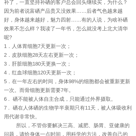
补了，一直坚持补硒的客户总会回头继续买，为什么？
因为前者说富硒产品贵又没效果……后者气色越来越
好，身体越来越好，魅力四射……有的人说，为啥补硒
效果不怎么样？我读了一年书，怎么就没考上北大清华
呢?
1．人体胃细胞7天更新一次；
2．皮肤细胞28天左右更新一次；
3．肝脏细胞180天更换一次；
4．红血球细胞120天更新一次；
5．在一年左右的时间，身体98%的细胞都会被重新更新
一次。而骨细胞更新需要7年。
6 . 硒不能被人体自主合成，只能通过外界摄取。
7 . 硒在人体硒的生物学半衰期只有11天，被人体吸收利
用代谢非常快。
所以，不管你要解决三高、减肥、肠胃、亚健康的
问题，请给身体一点时间，用科学的方法，改善自己的