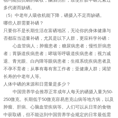
物均能拮抗硒的吸收；酗酒伤肝，致使肝脏中硒元素过
多代谢而缺硒。
（5）中老年人吸收机能下降，硒摄入不足而缺硒。
哪些人群需要补硒？
只要你不是长期生活在富硒地区，无论你的身体健康与
否都应当适量补硒，尤其是以下人群，更应科学补硒：
心血管病人；肿瘤患者；糖尿病患者；慢性肝病患
者；胃肠道疾病患者；哮喘等呼吸道疾病患者；视力减
退、青光眼、白内障等眼病患者；生殖系统疾病患者及
不孕不育者；从事有毒有害工作者；亚健康人群；渴望
长寿的中老年人等。
人体中硒的来源和日需量是多少？
中国营养学会推荐正常成年人每天的硒摄入量为50-
250微克。长期低于50微克容易患克山病等地方病，以及
肿瘤、肝病、心脑血管疾病等。人们可以从日常的食物
中获取硒，但不能达到中国营养学会规定的日常最低需