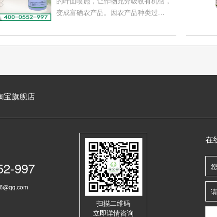
的叶面喷施，让作物充分吸收有机硒，
变成富硒农产品。因农产品种类过…
淘宝旗舰店
在
52-997
6@qq.com
扫描二维码
立即详情咨询