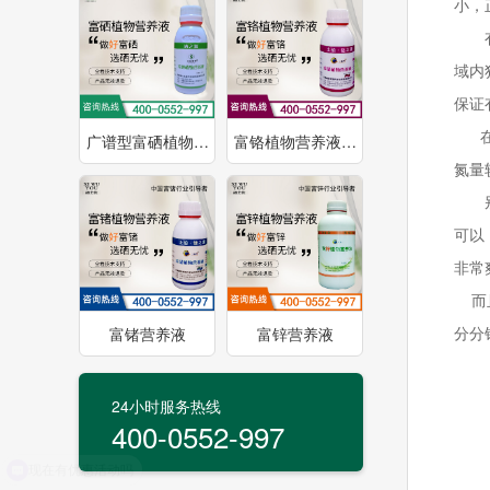
小，
有机
域内
保证
在培
广谱型富硒植物…
富铬植物营养液…
氮量
别看
可以
非常
而且
分分
富锗营养液
富锌营养液
24小时服务热线
400-0552-997