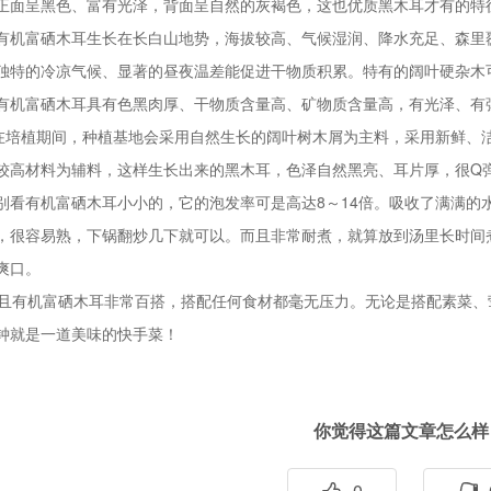
正面呈黑色、富有光泽，背面呈自然的灰褐色，这也优质黑木耳才有的特
富硒木耳生长在长白山地势，海拔较高、气候湿润、降水充足、森里覆
独特的冷凉气候、显著的昼夜温差能促进干物质积累。特有的阔叶硬杂木
有机富硒木耳具有色黑肉厚、干物质含量高、矿物质含量高，有光泽、有
植期间，种植基地会采用自然生长的阔叶树木屑为主料，采用新鲜、洁
较高材料为辅料，这样生长出来的黑木耳，色泽自然黑亮、耳片厚，很Q
有机富硒木耳小小的，它的泡发率可是高达8～14倍。吸收了满满的水
，很容易熟，下锅翻炒几下就可以。而且非常耐煮，就算放到汤里长时间
爽口。
有机富硒木耳非常百搭，搭配任何食材都毫无压力。无论是搭配素菜、
钟就是一道美味的快手菜！
你觉得这篇文章怎么样
0