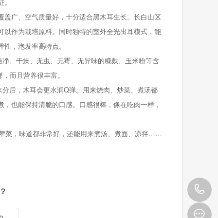
征。
盖广、空气质量好，十分适合黑木耳生长。长白山区
可以作为栽培原料。同时独特的室外全光出耳模式，能
弹性，泡发率高特点。
净、干燥、无虫、无霉、无异味的糠麸、玉米粉等含
弹，而且营养很丰富。
分后，木耳会更水润Q弹。用来烧肉、炒菜、煮汤都
煮，也能保持清脆的口感。口感很棒，像在吃肉一样，
荤菜，味道都非常好，还能用来煮汤、煮面、凉拌……
4
？
0
0