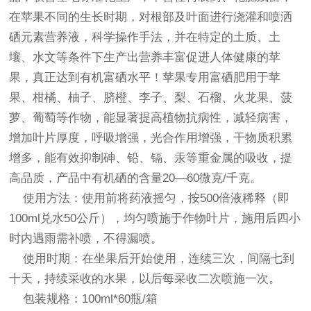
在苹果不同的生长时期，对根部及叶面进行浇灌和喷洒
硒元素营养液，科学操作手法，并在特定的土质、土
壤、水文等条件下生产出营养丰富促进人体健康的苹
果，真正达到有机富硒水平！苹果专用富硒肥用于苹
果、柑橘、柚子、脐橙、李子、梨、石榴、火龙果、菠
萝、葡萄等作物，能显著提高植物抗病性，减轻病害，
增加叶片厚度，呼吸增强，光合作用增强，干物质积累
增多，能有效抑制砷、铅、镉、汞等重金属的吸收，提
高品质，产品中有机硒的含量20—60微克/千克。
使用方法：使用前将药液摇匀，按500倍液稀释（即
100ml兑水50公斤），均匀喷施于作物叶片，施用后四小
时内遇雨需补喷，不得漏喷。
使用时期：在坐果后开始使用，连续三次，间隔七到
十天，持续采收的水果，以后每采收二次喷施一次。
包装规格：100ml*60瓶/箱