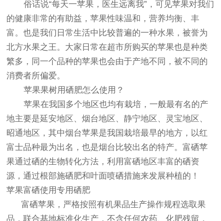
俗话说“每天一苹果，医生远离我”，可见苹果对我们
的健康非常的有助益，苹果性味温和，营养均衡、丰
富。也是我们日常生活中比较普遍的一种水果，被誉为
北方水果之王。大家日常在超市所购买的苹果也是种类
繁多，同一个品种的苹果也会由于产地不同，被不同的
消费者所偏爱。
苹果果树用硒肥怎么使用？
苹果在我国多个地区也均有栽培，一般最有名的产
地主要是延安地区、烟台地区、静宁地区、灵宝地区、
昭通地区，其中烟台苹果是我国栽培最早的地方，以红
富士品种最为出名，也是烟台比较出名的特产。富硒苹
果通过硒的生物转化方法，利用富硒地区丰富的硒资
源，通过根部施硒肥和叶面喷硒措施来发展种植的！
苹果富硒使用专用硒肥
富硒苹果，严格按照有机果品生产操作规程选取果
品，联合基地标准化生产，不含任何农药、化肥残留，