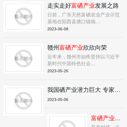
走实走好
富硒产业
发展之路
日前，广东天然富硒农业产业示范
基地在阳西县塘口镇揭…
2023-06-08
赣州
富硒产业
欣欣向荣
近年来，赣州市始终坚持以习近平
新时代中国特色社会…
2023-05-26
我国硒产业潜力巨大 专家呼吁建立硒标准体系
2023-05-06
富硒产业
，也