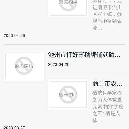
暮春时节，走
进淄博市淄川
区寨里镇，参
观当地富硒农
业…
2023-04-28
池州市打好富硒牌铺就硒产业绿色发展路
2023-04-20
商丘市农林科学院专家到永城市开展
硒被科学家称
之为人体微量
元素中的“抗癌
之王”,硒是人
体…
2023-03-27